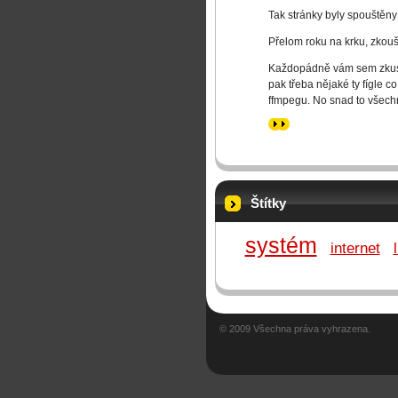
Tak stránky byly spouštěny 
Přelom roku na krku, zkoušk
Každopádně vám sem zkusím
pak třeba nějaké ty fígle 
ffmpegu. No snad to všech
>>
Štítky
systém
internet
© 2009 Všechna práva vyhrazena.