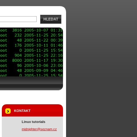
HLEDAT
KONTAKT
Linux tutorials
midnight
er@sezna
m.cz