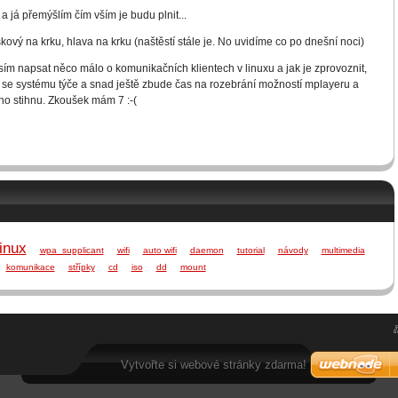
a já přemýšlím čím vším je budu plnit...
ový na krku, hlava na krku (naštěstí stále je. No uvidíme co po dnešní noci)
 napsat něco málo o komunikačních klientech v linuxu a jak je zprovoznit,
co se systému týče a snad ještě zbude čas na rozebrání možností mplayeru a
no stihnu. Zkoušek mám 7 :-(
linux
wpa_supplicant
wifi
auto wifi
daemon
tutorial
návody
multimedia
komunikace
střípky
cd
iso
dd
mount
Vytvořte si webové stránky zdarma!