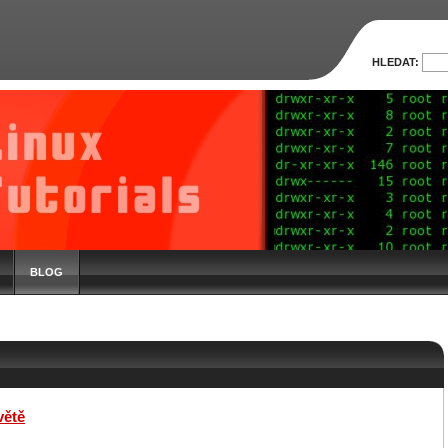
HLEDAT:
BLOG
větě