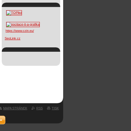
https://www.czin.eu/
SeoLink.cz
MAPA STRÁNEK
RSS
TISK