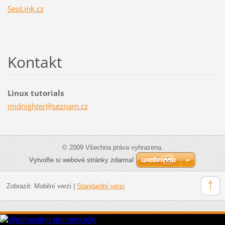
SeoLink.cz
Kontakt
Linux tutorials
midnight
er@sezna
m.cz
© 2009 Všechna práva vyhrazena.
Vytvořte si webové stránky zdarma!
Zobrazit:
Mobilní verzi
|
Standardní verzi