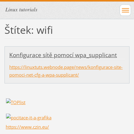
Linux tutorials
Štítek: wifi
Konfigurace sítě pomocí wpa_supplicant
https://linuxtuts.webnode.page/news/konfigurace-site-
pomoci-net-cfg-a-wpa-supplicant/
https://www.czin.eu/