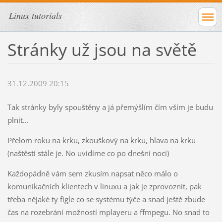
Linux tutorials
Stránky už jsou na světě
31.12.2009 20:15
Tak stránky byly spouštěny a já přemýšlím čím vším je budu
plnit...
Přelom roku na krku, zkouškový na krku, hlava na krku
(naštěstí stále je. No uvidíme co po dnešní noci)
Každopádně vám sem zkusím napsat něco málo o
komunikačních klientech v linuxu a jak je zprovoznit, pak
třeba nějaké ty fígle co se systému týče a snad ještě zbude
čas na rozebrání možností mplayeru a ffmpegu. No snad to