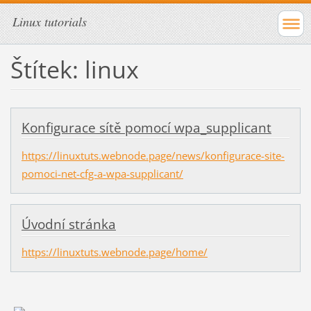
Linux tutorials
Štítek: linux
Konfigurace sítě pomocí wpa_supplicant
https://linuxtuts.webnode.page/news/konfigurace-site-
pomoci-net-cfg-a-wpa-supplicant/
Úvodní stránka
https://linuxtuts.webnode.page/home/