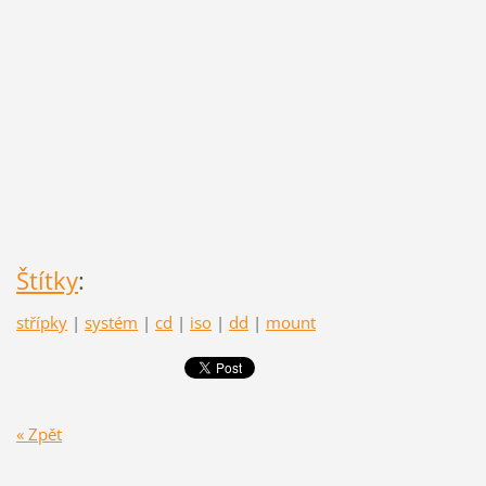
Štítky
:
střípky
|
systém
|
cd
|
iso
|
dd
|
mount
« Zpět