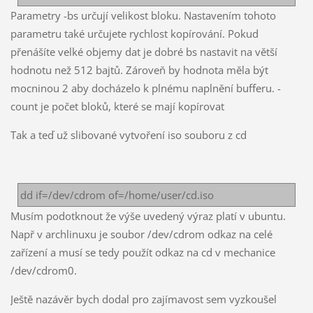
Parametry -bs určují velikost bloku. Nastavením tohoto
parametru také určujete rychlost kopírování. Pokud
přenášíte velké objemy dat je dobré bs nastavit na větší
hodnotu než 512 bajtů. Zároveň by hodnota měla být
mocninou 2 aby docházelo k plnému naplnění bufferu. -
count je počet bloků, které se mají kopírovat
Tak a teď už slibované vytvoření iso souboru z cd
dd if=/dev/cdrom of=/home/user/cd.iso
Musím podotknout že výše uvedený výraz platí v ubuntu.
Např v archlinuxu je soubor /dev/cdrom odkaz na celé
zařízení a musí se tedy použít odkaz na cd v mechanice
/dev/cdrom0.
Ještě nazávěr bych dodal pro zajímavost sem vyzkoušel