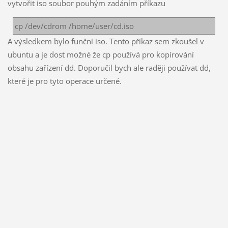
vytvořit iso soubor pouhým zadáním příkazu
cp /dev/cdrom /home/user/cd.iso
A výsledkem bylo funční iso. Tento příkaz sem zkoušel v
ubuntu a je dost možné že cp používá pro kopírování
obsahu zařízení dd. Doporučil bych ale raději používat dd,
které je pro tyto operace určené.