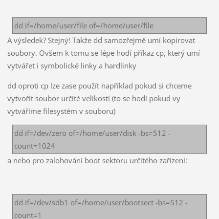
dd if=/home/user/file of=/home/user/file
A výsledek? Stejný! Takže dd samozřejmě umí kopírovat
soubory. Ovšem k tomu se lépe hodí příkaz cp, který umí
vytvářet i symbolické linky a hardlinky
dd oproti cp lze zase použít například pokud si chceme
vytvořit soubor určité velikosti (to se hodí pokud vy
vytváříme filesystém v souboru)
dd if=/dev/zero of=/home/user/disk -bs=512 -
count=1024
a nebo pro zalohování boot sektoru určitého zařízení:
dd if=/dev/sdb1 of=/home/user/bootsect -bs=512 -
count=1