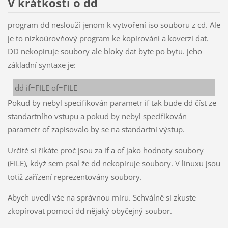
V krátkosti o dd
program dd neslouží jenom k vytvoření iso souboru z cd. Ale
je to nízkoúrovňový program ke kopírování a koverzi dat.
DD nekopíruje soubory ale bloky dat byte po bytu. jeho
základní syntaxe je:
dd if=FILE of=FILE
Pokud by nebyl specifikován parametr if tak bude dd číst ze
standartního vstupu a pokud by nebyl specifikován
parametr of zapisovalo by se na standartní výstup.
Určitě si říkáte proč jsou za if a of jako hodnoty soubory
(FILE), když sem psal že dd nekopíruje soubory. V linuxu jsou
totiž zařízení reprezentovány soubory.
Abych uvedl vše na správnou míru. Schválně si zkuste
zkopírovat pomocí dd nějaký obyčejný soubor.